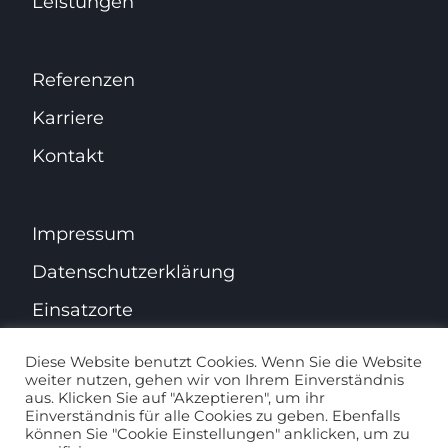
Leistungen
Referenzen
Karriere
Kontakt
Impressum
Datenschutz­erklärung
Einsatzorte
Diese Website benutzt Cookies. Wenn Sie die Website
weiter nutzen, gehen wir von Ihrem Einverständnis
aus. Klicken Sie auf "Akzeptieren", um ihr
Facebook
Instagram
Einverständnis für alle Cookies zu geben. Ebenfalls
können Sie "Cookie Einstellungen" anklicken, um zu
Website erstellt von
GENESIS Webagentur