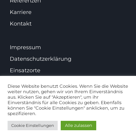
Referenzen
Karriere
Kontakt
Impressum
Datenschutz­erklärung
Einsatzorte
Diese Website benutzt Cookies. Wenn Sie die Website
weiter nutzen, gehen wir von Ihrem Einverständnis
aus. Klicken Sie auf "Akzeptieren", um ihr
Facebook
Instagram
Einverständnis für alle Cookies zu geben. Ebenfalls
können Sie "Cookie Einstellungen" anklicken, um zu
Website erstellt von
GENESIS Webagentur
spezifizieren.
Alle zulassen
Cookie Einstellungen
24 / 7 Notruf
0176 22674257