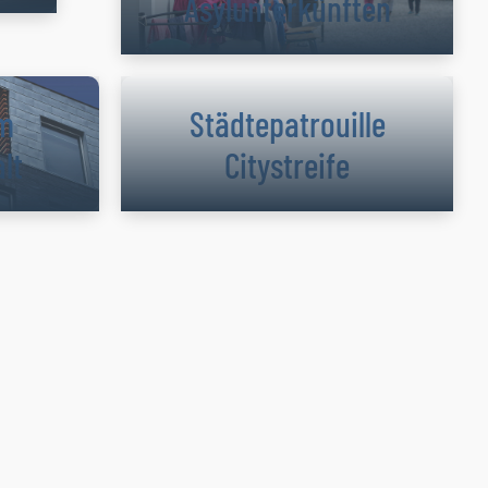
Asylunterkünften
im
Städtepatrouille
lt
Citystreife