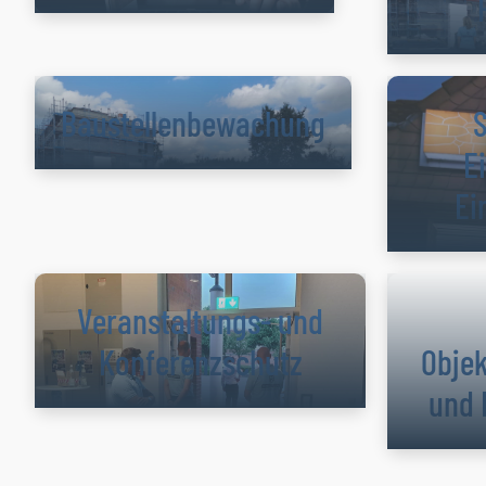
Baustellenbe­wachung
S
E
Ei
Veranstaltungs- und
Konferenzschutz
Objek
und 