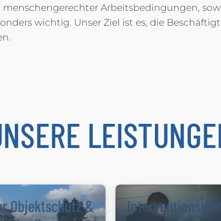
d menschengerechter Arbeitsbedingungen, sowie 
nders wichtig. Unser Ziel ist es, die Beschäfti
en.
UNSERE LEISTUNGE
er Objektschutz &
Interventions­die