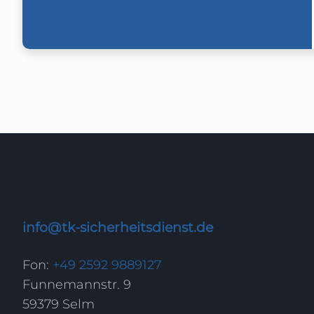
info@tk-sicherheitsdienst.de
Fon:
+49 2592 9889127
Funnemannstr. 9
59379 Selm