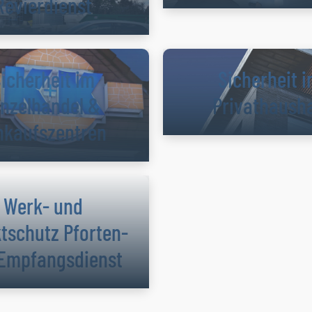
Revierdienst
icherheit im
Sicherheit 
inzelhandel &
Privathausha
nkaufszentren
Werk- und
tschutz Pforten-
Empfangsdienst