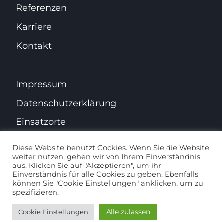
Referenzen
Karriere
Kontakt
Impressum
Datenschutz­erklärung
Einsatzorte
Diese Website benutzt Cookies. Wenn Sie die Website
weiter nutzen, gehen wir von Ihrem Einverständnis
aus. Klicken Sie auf "Akzeptieren", um ihr
Facebook
Instagram
Einverständnis für alle Cookies zu geben. Ebenfalls
können Sie "Cookie Einstellungen" anklicken, um zu
Website erstellt von
GENESIS Webagentur
spezifizieren.
Alle zulassen
Cookie Einstellungen
24 / 7 Notruf
0176 22674257