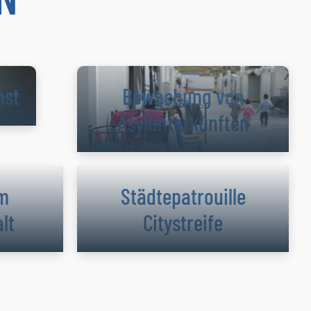
nst
Bewachung von
Asylunterkünften
im
Städtepatrouille
lt
Citystreife