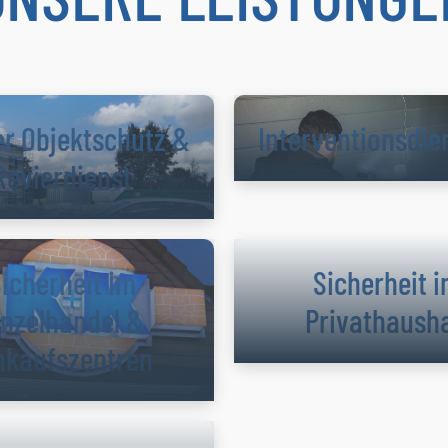
er Objektschutz &
Interventions­die
Revierdienst
icherheit im
Sicherheit 
inzelhandel &
Privathausha
nkaufszentren