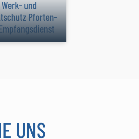
Werk- und
tschutz Pforten-
Empfangsdienst
IE UNS