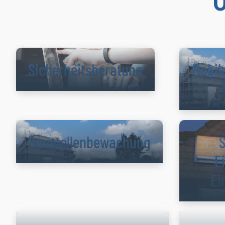
Sicherheitsberatung
Mobil
Baustellenbe­wachung
S
E
Ei