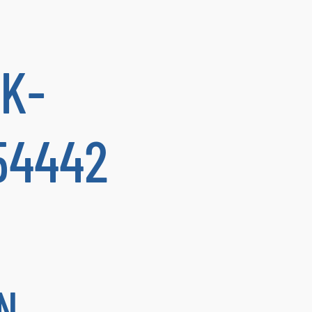
K-
354442
N