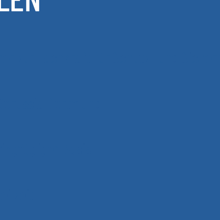
r zur Fachkraft für Schutz- und Sicher
Borussia Dortmund!
ingfügiger Basis!
ilzeit!