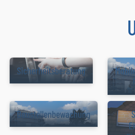
Sicherheitsberatung
Mobil
Baustellenbe­wachung
S
E