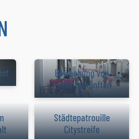
N
nst
Bewachung von
Asylunterkünften
im
Städtepatrouille
lt
Citystreife