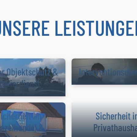
UNSERE LEISTUNGE
er Objektschutz &
Interventions­die
Revierdienst
icherheit im
Sicherheit 
inzelhandel &
Privathausha