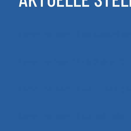
Komm ins Team TK als Auszubildene
Komm ins Team TK als Ordner für 
Komm ins Team TK auf TZ oder ger
Komm ins Team TK auf Voll- oder Te