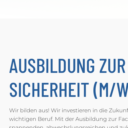
AUSBILDUNG ZUR
SICHERHEIT (M/W
Wir bilden aus! Wir investieren in die Zuku
wichtigen Beruf. Mit der Ausbildung zur Fac
spannenden, abwechslungsreichen und zuku