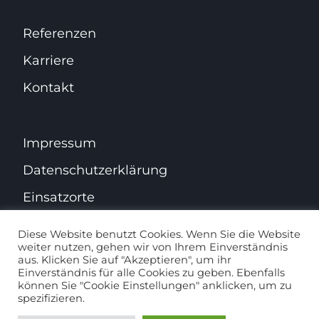
Referenzen
Karriere
Kontakt
Impressum
Datenschutz­erklärung
Einsatzorte
Diese Website benutzt Cookies. Wenn Sie die Website
weiter nutzen, gehen wir von Ihrem Einverständnis
aus. Klicken Sie auf "Akzeptieren", um ihr
Facebook
Instagram
Einverständnis für alle Cookies zu geben. Ebenfalls
können Sie "Cookie Einstellungen" anklicken, um zu
Website erstellt von
GENESIS Webagentur
spezifizieren.